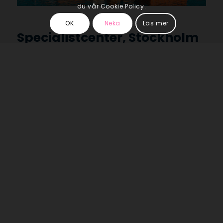
du vår Cookie Policy.
OK
Neka
Läs mer
Specialistcenter, Stockholm
Rudbecksgatan 56, 3tr
Örebro