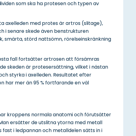
dividen som ska ha protesen och typen av
ta axelleden med protes är artros (slitage),
och i senare skede även benstrukturen
rk, smärta, störd nattsömn, rörelseinskränkning
sta fall fortsätter artrosen att försämras
de skeden är protesersättning, vilket i nästan
och styrka i axelleden. Resultatet efter
on har mer än 95 % fortfarande en väl
knar kroppens normala anatomi och förutsätter
 Man ersätter de utslitna ytorna med metall
fast i ledpannan och metalldelen sätts in i