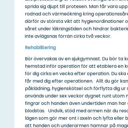
sprida sig djupt till protesen. Man får var
rodnad och värmeökning kring operationssåre
därför av största vikt att hygienordinationer 
såret under läkningstiden och hindrar bakterier
inte avlägsnas förrän cirka två veckor.
Rehabilitering
Bör övervakas av en sjukgymnast. Du bör ta k
hemstad inför operation för att etablera en k
för dig cirka en vecka efter operation. Du s
får med dig efter operationen. Allt du gör ka
påklädning, hygienskötsel och förflytta dig u
används under sex veckor dygnet runt utom 
fingrar och handen även undertiden man har a
blodstas. Undvik, stöd med armen när du res
lägen som gör mer ont i axeln och lyfta elle
att handen och underarmen hamnar på magen 