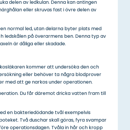
uka delen av ledkulan. Denna kan antingen
ärghålan eller skruvas fast i övre delen av
 en normal led, utan delarna byter plats med
och ledskålen på överarmens ben. Denna typ av
axeln är dåliga eller skadade.
Narkosläkaren kommer att undersöka den och
rsökning eller behöver ta några blodprover
isker med att ge narkos under operationen.
peration. Du får däremot dricka vatten fram till
 med en bakteriedödande tvål exempelvis
teket. Två duschar skall göras, fyra svampar
före operationsdagen. Tvåla in hår och kropp