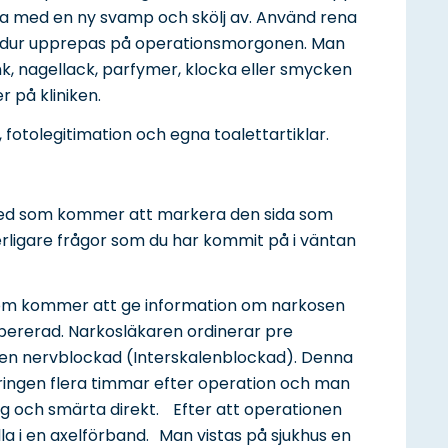
pa med en ny svamp och skölj av. Använd rena
edur upprepas på operationsmorgonen. Man
k, nagellack, parfymer, klocka eller smycken
r på kliniken.
 fotolegitimation och egna toalettartiklar.
ped som kommer att markera den sida som
ytterligare frågor som du har kommit på i väntan
som kommer att ge information om narkosen
pererad. Narkosläkaren ordinerar pre
 en nervblockad (Interskalenblockad). Denna
ringen flera timmar efter operation och man
g och smärta direkt. Efter att operationen
lla i en axelförband. Man vistas på sjukhus en