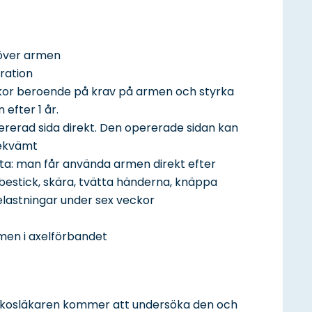
l över armen
eration
eckor beroende på krav på armen och styrka
efter 1 år.
pererad sida direkt. Den opererade sidan kan
bekvämt
tta: man får använda armen direkt efter
 bestick, skära, tvätta händerna, knäppa
lastningar under sex veckor
men i axelförbandet
Narkosläkaren kommer att undersöka den och