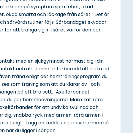
a uppmärksam på symptom som feber, ökad
t, ökad smärta och läckage från såret. Det är
och sårvårdsrutiner följs. Sårbandaget skyddar
 för att tränga sig in i såret varför den bör
ontakt med en sjukgymnast närmast dig i din
ontakt och att denne är förberedd att boka tid
ka även träna enligt det hemträningsprogram du
n ses som träning som att du klarar av- och
r sängen på ett bra sett. Axelförbandet
när du gör hemmaövningarna. Man skall röra
xelförbandet för att undvika svullnad och
ar dig, snabba ryck med armen, röra armen i
r bära tungt. Lägg en kudde under överarmen så
när du ligger i sängen.