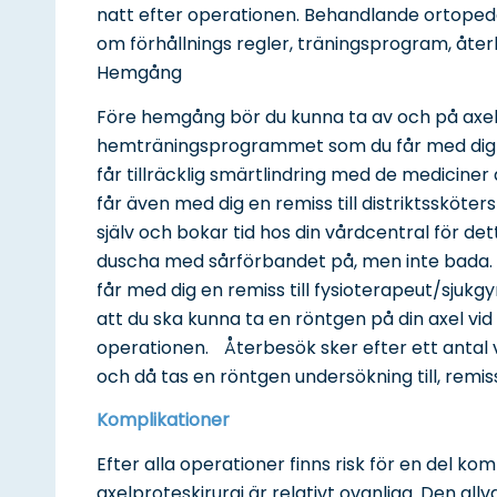
natt efter operationen. Behandlande ortoped
om förhållnings regler, träningsprogram, åter
Hemgång
Före hemgång bör du kunna ta av och på axelf
hemträningsprogrammet som du får med dig p
får tillräcklig smärtlindring med de mediciner 
får även med dig en remiss till distriktssköter
själv och bokar tid hos din vårdcentral för de
duscha med sårförbandet på, men inte bada. V
får med dig en remiss till fysioterapeut/sjuk
att du ska kunna ta en röntgen på din axel vi
operationen. Återbesök sker efter ett antal
och då tas en röntgen undersökning till, remiss
Komplikationer
Efter alla operationer finns risk för en del ko
axelproteskirurgi är relativt ovanliga. Den al