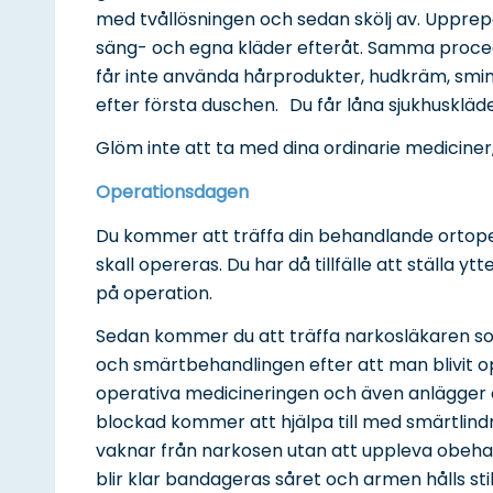
med tvållösningen och sedan skölj av. Uppre
säng- och egna kläder efteråt. Samma proc
får inte använda hårprodukter, hudkräm, smin
efter första duschen. Du får låna sjukhuskläde
Glöm inte att ta med dina ordinarie mediciner,
Operationsdagen
Du kommer att träffa din behandlande orto
skall opereras. Du har då tillfälle att ställa 
på operation.
Sedan kommer du att träffa narkosläkaren 
och smärtbehandlingen efter att man blivit o
operativa medicineringen och även anlägger
blockad kommer att hjälpa till med smärtlind
vaknar från narkosen utan att uppleva obeha
blir klar bandageras såret och armen hålls sti