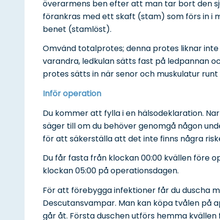
överarmens ben efter att man tar bort den sj
förankras med ett skaft (stam) som förs in i m
benet (stamlöst).
Omvänd totalprotes; denna protes liknar inte
varandra, ledkulan sätts fast på ledpannan 
protes sätts in när senor och muskulatur runt 
Inför operation
Du kommer att fylla i en hälsodeklaration. 
säger till om du behöver genomgå någon unde
för att säkerställa att det inte finns några r
Du får fasta från klockan 00:00 kvällen före o
klockan 05:00 på operationsdagen.
För att förebygga infektioner får du duscha
Descutansvampar. Man kan köpa tvålen på apo
går åt. Första duschen utförs hemma kvällen 