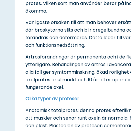
protes. Vilken sort man använder beror på in
åkomma.
Vanligaste orsaken till att man behöver ersät
där broskytorna slits och blir oregelbundna 
förändras och deformeras. Detta leder till vä
och funktionsnedsättning.
Artrosförändringar är permanenta och i de fle
ytterligare. Behandlingen av artros i avancera
alla fall ger symtomminskning, ökad rörlighet 
axelprotes är utmärkt och 10 år efter operati
fungerande axel.
Olika typer av proteser
Anatomisk totalprotes; denna protes efterli
att muskler och senor runt axeln är normala.
och plast. Plastdelen av protesen cementeras 