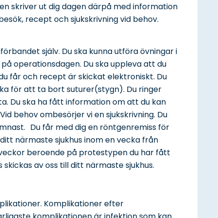
en skriver ut dig dagen därpå med information
besök, recept och sjukskrivning vid behov.
örbandet själv. Du ska kunna utföra övningar i
å operationsdagen. Du ska uppleva att du
du får och recept är skickat elektroniskt. Du
ska för att ta bort suturer(stygn). Du ringer
tta. Du ska ha fått information om att du kan
id behov ombesörjer vi en sjukskrivning. Du
gymnast. Du får med dig en röntgenremiss för
d ditt närmaste sjukhus inom en vecka från
 veckor beroende på protestypen du har fått
 skickas av oss till ditt närmaste sjukhus.
mplikationer. Komplikationer efter
lvarligaste komplikationen är infektion som kan