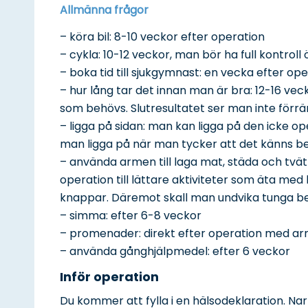
Allmänna frågor
– köra bil: 8-10 veckor efter operation
– cykla: 10-12 veckor, man bör ha full kontrol
– boka tid till sjukgymnast: en vecka efter op
– hur lång tar det innan man är bra: 12-16 v
som behövs. Slutresultatet ser man inte förrän 
– ligga på sidan: man kan ligga på den icke o
man ligga på när man tycker att det känns 
– använda armen till laga mat, städa och tvä
operation till lättare aktiviteter som äta med
knappar. Däremot skall man undvika tunga be
– simma: efter 6-8 veckor
– promenader: direkt efter operation med ar
– använda gånghjälpmedel: efter 6 veckor
Inför operation
Du kommer att fylla i en hälsodeklaration. 