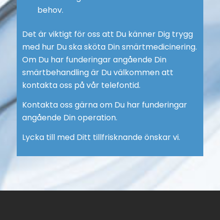
behov.
Det är viktigt för oss att Du känner Dig trygg
med hur Du ska sköta Din smärtmedicinering.
Om Du har funderingar angående Din
smärtbehandling är Du välkommen att
kontakta oss på vår telefontid.
Kontakta oss gärna om Du har funderingar
angående Din operation.
Lycka till med Ditt tillfrisknande önskar vi.