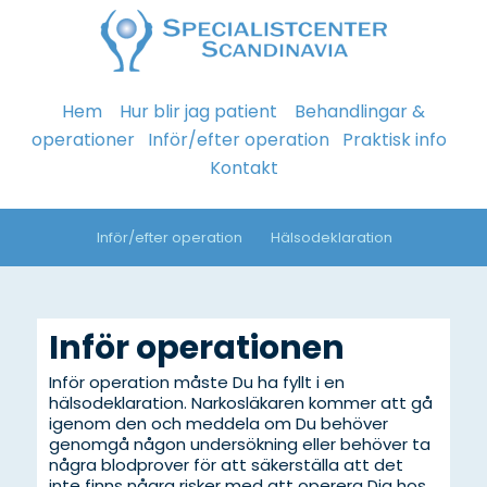
Hem
Hur blir jag patient
Behandlingar &
operationer
Inför/efter operation
Praktisk info
Kontakt
Inför/efter operation
Hälsodeklaration
Inför operationen
Inför operation måste Du ha fyllt i en
hälsodeklaration. Narkosläkaren kommer att gå
igenom den och meddela om Du behöver
genomgå någon undersökning eller behöver ta
några blodprover för att säkerställa att det
inte finns några risker med att operera Dig hos