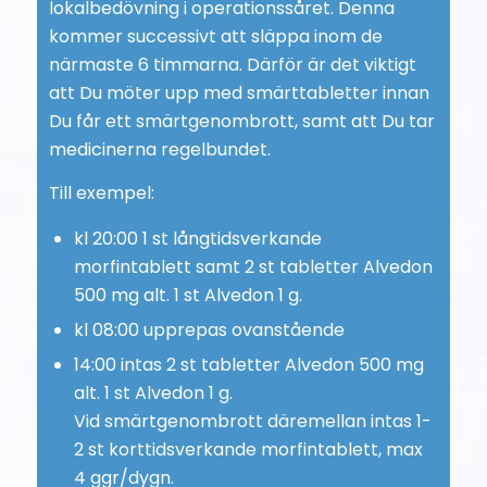
lokalbedövning i operationssåret. Denna
kommer successivt att släppa inom de
närmaste 6 timmarna. Därför är det viktigt
att Du möter upp med smärttabletter innan
Du får ett smärtgenombrott, samt att Du tar
medicinerna regelbundet.
Till exempel:
kl 20:00 1 st långtidsverkande
morfintablett samt 2 st tabletter Alvedon
500 mg alt. 1 st Alvedon 1 g.
kl 08:00 upprepas ovanstående
14:00 intas 2 st tabletter Alvedon 500 mg
alt. 1 st Alvedon 1 g.
Vid smärtgenombrott däremellan intas 1-
2 st korttidsverkande morfintablett, max
4 ggr/dygn.