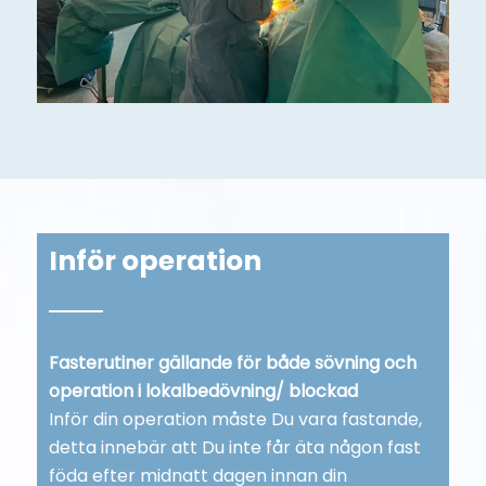
Inför operation
Fasterutiner gällande för både sövning och
operation i lokalbedövning/ blockad
Inför din operation måste Du vara fastande,
detta innebär att Du inte får äta någon fast
föda efter midnatt dagen innan din