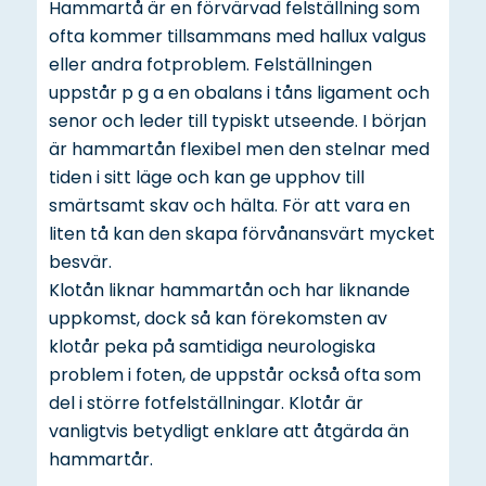
Hammartå är en förvärvad felställning som
ofta kommer tillsammans med hallux valgus
eller andra fotproblem. Felställningen
uppstår p g a en obalans i tåns ligament och
senor och leder till typiskt utseende. I början
är hammartån flexibel men den stelnar med
tiden i sitt läge och kan ge upphov till
smärtsamt skav och hälta. För att vara en
liten tå kan den skapa förvånansvärt mycket
besvär.
Klotån liknar hammartån och har liknande
uppkomst, dock så kan förekomsten av
klotår peka på samtidiga neurologiska
problem i foten, de uppstår också ofta som
del i större fotfelställningar. Klotår är
vanligtvis betydligt enklare att åtgärda än
hammartår.