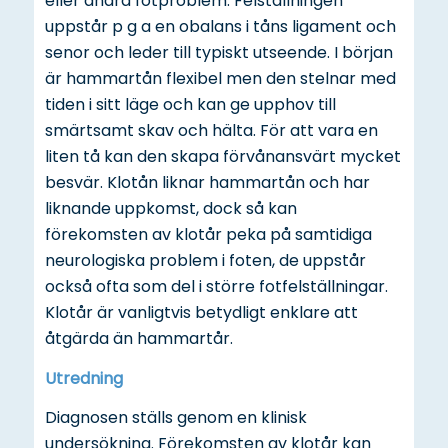
eller andra fotproblem. Felställningen
uppstår p g a en obalans i tåns ligament och
senor och leder till typiskt utseende. I början
är hammartån flexibel men den stelnar med
tiden i sitt läge och kan ge upphov till
smärtsamt skav och hälta. För att vara en
liten tå kan den skapa förvånansvärt mycket
besvär. Klotån liknar hammartån och har
liknande uppkomst, dock så kan
förekomsten av klotår peka på samtidiga
neurologiska problem i foten, de uppstår
också ofta som del i större fotfelställningar.
Klotår är vanligtvis betydligt enklare att
åtgärda än hammartår.
Utredning
Diagnosen ställs genom en klinisk
undersökning. Förekomsten av klotår kan