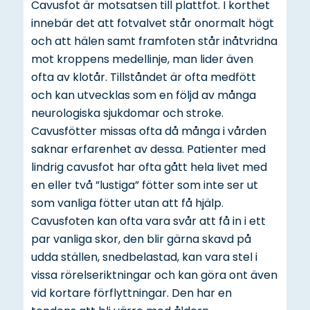
Cavusfot är motsatsen till plattfot. I korthet
innebär det att fotvalvet står onormalt högt
och att hälen samt framfoten står inåtvridna
mot kroppens medellinje, man lider även
ofta av klotår. Tillståndet är ofta medfött
och kan utvecklas som en följd av många
neurologiska sjukdomar och stroke.
Cavusfötter missas ofta då många i vården
saknar erfarenhet av dessa. Patienter med
lindrig cavusfot har ofta gått hela livet med
en eller två ”lustiga” fötter som inte ser ut
som vanliga fötter utan att få hjälp.
Cavusfoten kan ofta vara svår att få in i ett
par vanliga skor, den blir gärna skavd på
udda ställen, snedbelastad, kan vara stel i
vissa rörelseriktningar och kan göra ont även
vid kortare förflyttningar. Den har en