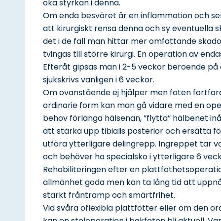
öka styrkan i denna.
Om enda besväret är en inflammation och senre
att kirurgiskt rensa denna och sy eventuella
det i de fall man hittar mer omfattande skador
tvingas till större kirurgi. En operation av end
Efteråt gipsas man i 2-5 veckor beroende på
sjukskrivs vanligen i 6 veckor.
Om ovanstående ej hjälper men foten fortfarand
ordinarie form kan man gå vidare med en oper
behov förlänga hälsenan, ”flytta” hälbenet inå
att stärka upp tibialis posterior och ersätta 
utföra ytterligare delingrepp. Ingreppet tar van
och behöver ha specialsko i ytterligare 6 vec
Rehabiliteringen efter en plattfothetsoperati
allmänhet goda men kan ta lång tid att uppn
starkt fråntramp och smärtfrihet.
Vid svåra oflexibla plattfötter eller om den o
kan en steloperation i bakfoten bli aktuell. V