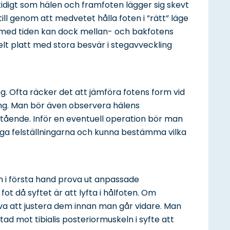
idigt som hälen och framfoten lägger sig skevt
 till genom att medvetet hålla foten i ”rätt” läge
, med tiden kan dock mellan- och bakfotens
r helt platt med stora besvär i stegavveckling
g. Ofta räcker det att jämföra fotens form vid
ing. Man bör även observera hälens
stående. Inför en eventuell operation bör man
ägga felställningarna och kunna bestämma vilka
n i första hand prova ut anpassade
fot då syftet är att lyfta i hålfoten. Om
va att justera dem innan man går vidare. Man
ad mot tibialis posteriormuskeln i syfte att