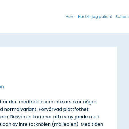
Hem
Hur blir jag patient
Behand
on
ast är den medfödda som inte orsakar några
d normalvariant. Förvärvad plattfothet
åldern. Besvären kommer ofta smygande med
sidan av inre fotknölen (malleolen). Med tiden