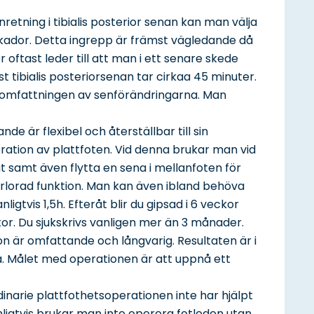
tning i tibialis posterior senan kan man välja
 skador. Detta ingrepp är främst vägledande då
 oftast leder till att man i ett senare skede
ast tibialis posteriorsenan tar cirkaa 45 minuter.
 omfattningen av senförändringarna. Man
e är flexibel och återställbar till sin
ation av plattfoten. Vid denna brukar man vid
t samt även flytta en sena i mellanfoten för
förlorad funktion. Man kan även ibland behöva
ligtvis 1,5h. Efteråt blir du gipsad i 6 veckor
kor. Du sjukskrivs vanligen mer än 3 månader.
on är omfattande och långvarig. Resultaten är i
å. Målet med operationen är att uppnå ett
rdinarie plattfothetsoperationen inte har hjälpt
anligtvis brukar man inte operera fotleden utan