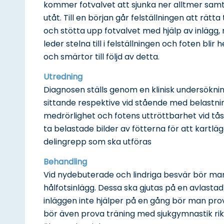
kommer fotvalvet att sjunka ner alltmer samt
utåt. Till en början går felställningen att rätta
och stötta upp fotvalvet med hjälp av inlägg
leder stelna till i felställningen och foten bli
och smärtor till följd av detta.
Utredning
Diagnosen ställs genom en klinisk undersöknin
sittande respektive vid stående med belastn
medrörlighet och fotens uttröttbarhet vid tå
ta belastade bilder av fötterna för att kartl
delingrepp som ska utföras
Behandling
Vid nydebuterade och lindriga besvär bör ma
hålfotsinlägg. Dessa ska gjutas på en avlastad 
inläggen inte hjälper på en gång bör man pro
bör även prova träning med sjukgymnastik rikt