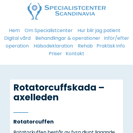
Hem
Om Specialistcenter
Hur blir jag patient
Digital vård
Behandlingar & operationer
Inför/efter
operation
Hälsodeklaration
Rehab
Praktisk info
Priser
Kontakt
Rotatorcuffskada –
axelleden
Rotatorcuffen
Rotatorkuffen består av fyra djupt liggande