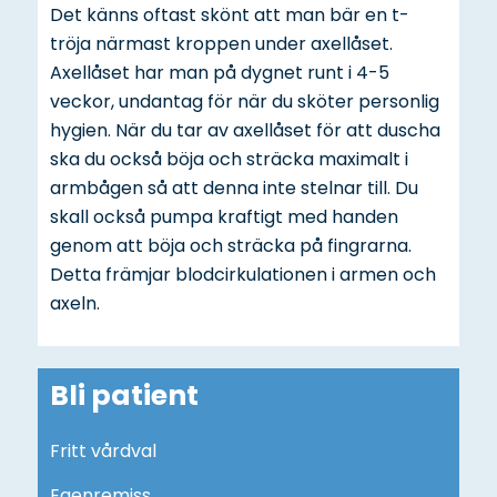
Det känns oftast skönt att man bär en t-
tröja närmast kroppen under axellåset.
Axellåset har man på dygnet runt i 4-5
veckor, undantag för när du sköter personlig
hygien. När du tar av axellåset för att duscha
ska du också böja och sträcka maximalt i
armbågen så att denna inte stelnar till. Du
skall också pumpa kraftigt med handen
genom att böja och sträcka på fingrarna.
Detta främjar blodcirkulationen i armen och
axeln.
Bli patient
Fritt vårdval
Egenremiss