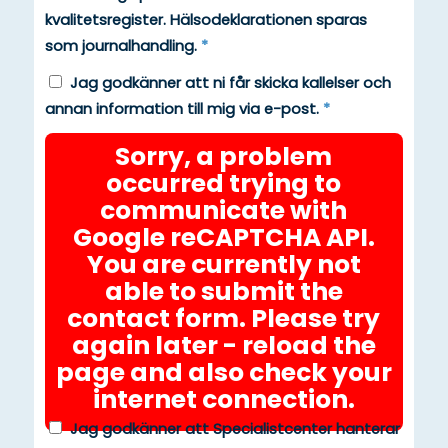
kvalitetsregister. Hälsodeklarationen sparas
som journalhandling.
*
Jag godkänner att ni får skicka kallelser och
annan information till mig via e-post.
*
Sorry, a problem
occurred trying to
communicate with
Google reCAPTCHA API.
You are currently not
able to submit the
contact form. Please try
again later - reload the
page and also check your
internet connection.
Jag godkänner att Specialistcenter hanterar