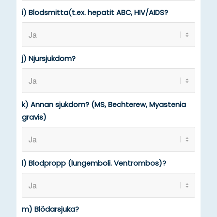
i) Blodsmitta(t.ex. hepatit ABC, HIV/AIDS?
j) Njursjukdom?
k) Annan sjukdom? (MS, Bechterew, Myastenia
gravis)
l) Blodpropp (lungemboli. Ventrombos)?
m) Blödarsjuka?