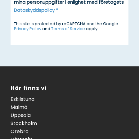
mina personuppgifter i enlighet med företagets
Dataskyddspolicy
*
This site is protected by reCAPTCHA and the Google
Privacy Policy
and
Terms of Service
apply.
Här finns vi
Eskilstuna
Malmö
Uppsala
Stockholm
Örebro