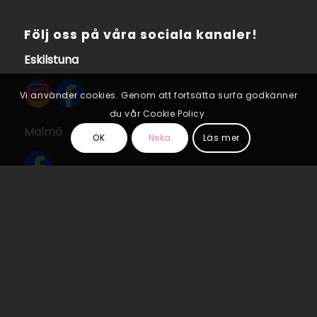
Följ oss på våra sociala kanaler!
Eskilstuna
Vi använder cookies. Genom att fortsätta surfa godkänner
du vår Cookie Policy.
Malmö
OK
Neka
Läs mer
© Copyright Specialistcenter Scandinavia | Skapad av
Rawdesigns
Dataskyddspolicy
Cookie Policy