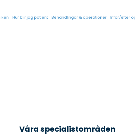
niken
Hur blir jag patient
Behandlingar & operationer
Inför/efter 
Våra specialistområden