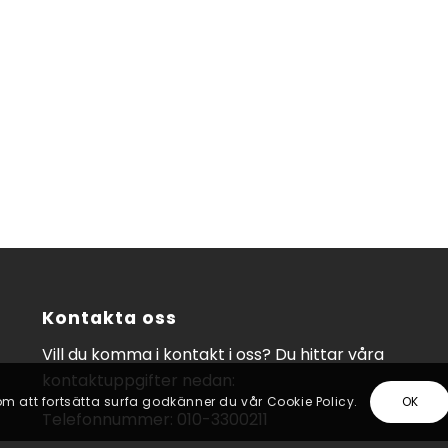
Kontakta oss
Vill du komma i kontakt i oss? Du hittar våra
kontaktuppgifter nedan:
m att fortsätta surfa godkänner du vår Cookie Policy.
OK
Telefonnummer: 010-3300211