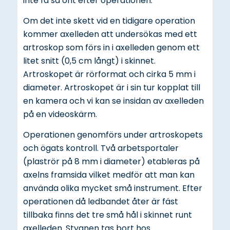
inte få så ont efter operationen.
Om det inte skett vid en tidigare operation
kommer axelleden att undersökas med ett
artroskop som förs in i axelleden genom ett
litet snitt (0,5 cm långt) i skinnet.
Artroskopet är rörformat och cirka 5 mm i
diameter. Artroskopet är i sin tur kopplat till
en kamera och vi kan se insidan av axelleden
på en videoskärm.
Operationen genomförs under artroskopets
och ögats kontroll. Två arbetsportaler
(plaströr på 8 mm i diameter) etableras på
axelns framsida vilket medför att man kan
använda olika mycket små instrument. Efter
operationen då ledbandet åter är fäst
tillbaka finns det tre små hål i skinnet runt
axelleden. Stygnen tas bort hos