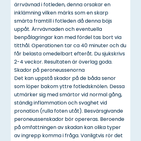
ärrvävnad i fotleden, denna orsakar en
inklämning vilken märks som en skarp
smärta framtill i fotleden då denna böjs
uppåt. Ärrvävnaden och eventuella
benpålagringar kan med fördel tas bort via
titthål. Operationen tar ca 40 minuter och du
får belasta omedelbart efteråt. Du sjukskrivs
2-4 veckor. Resultaten är överlag goda.
Skador på peroneussenorna
Det kan uppstå skador på de båda senor
som löper bakom yttre fotledsknölen. Dessa
utmärker sig med smärtor vid normal gång,
ständig inflammation och svaghet vid
pronation (rulla foten utåt). Besvärsgivande
peroneussenskador bör opereras. Beroende
på omfattningen av skadan kan olika typer
av ingrepp komma i fråga. Vanligtvis rör det