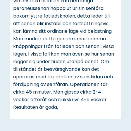
Vid enstaka tillfällen kan den långa
peroneussenan hoppa ut ur sin senfåra
bakom yttre fotledsknölen, detta leder till
att senan blir instabil och fortsättningsvis
kan lämna sitt ordinarie läge vid belastning.
Man märker detta genom smärtsamma
knäppningar från fotleden och senan i vissa
lägen. I vissa fall kan man även se hur senan
lägger sig under huden utanpå benet. Om
tillståndet är besvärsgivande kan det
opereras med reparation av senskidan och
fördjupning av senfåran. Operationen tar
cirka 45 minuter. Man gipsas cirka 2-4
veckor efteråt och sjukskrivs 4-6 veckor.
Resultaten är goda.