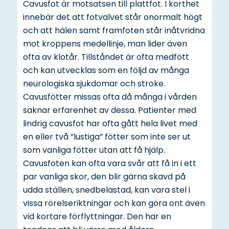
Cavusfot är motsatsen till plattfot. I korthet
innebär det att fotvalvet står onormalt högt
och att hälen samt framfoten står inåtvridna
mot kroppens medellinje, man lider även
ofta av klotår. Tillståndet är ofta medfött
och kan utvecklas som en följd av många
neurologiska sjukdomar och stroke.
Cavusfötter missas ofta då många i vården
saknar erfarenhet av dessa. Patienter med
lindrig cavusfot har ofta gått hela livet med
en eller två ”lustiga” fötter som inte ser ut
som vanliga fötter utan att få hjälp.
Cavusfoten kan ofta vara svår att få in i ett
par vanliga skor, den blir gärna skavd på
udda ställen, snedbelastad, kan vara stel i
vissa rörelseriktningar och kan göra ont även
vid kortare förflyttningar. Den har en