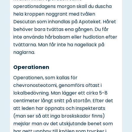
operationsdagens morgon skall du duscha
hela kroppen noggrant med tvålen
Descutan som inhandlas på Apoteket. Håret
behöver bara tvättas ena gången. Du får
inte använda hårbalsam eller hudlotion efter
tvättarna. Man får inte ha nagellack på
naglarna.
Operationen
Operationen, som kallas för
chevronosteotomi, genomförs oftast i
lokalbedövning. Man lägger ett cirka 5-8
centimeter långt snitt på stortån. Efter det
att leden har öppnats och inspekterats
(man ser så att inga broskskador finns)
mejslar man av det utskjutande benet som
har gett upphov till knölen som trycker i