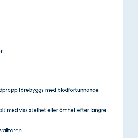
r.
r blodpropp förebyggs med blodförtunnande
alt med viss stelhet eller ömhet efter längre
valiteten.