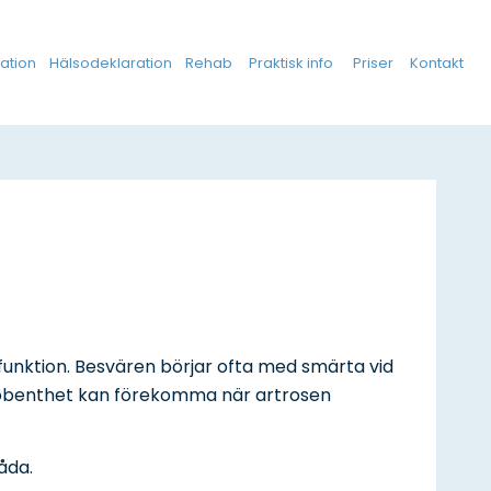
ration
Hälsodeklaration
Rehab
Praktisk info
Priser
Kontakt
t funktion. Besvären börjar ofta med smärta vid
er kobenthet kan förekomma när artrosen
åda.