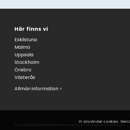
Här finns vi
Eskilstuna
Malmö
Uppsala
Stockholm
Örebro
Västerås
Allmän information >
Vi använder cookies. Geno
© Copyright Specialistcenter Scandinavia | Skapad av
Rawdesigns