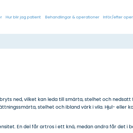
r
Hur blir jag patient
Behandlingar & operationer
Inför/efter ope
ryts ned, vilket kan leda till smärta, stelhet och nedsat
ättningssmärta, stelhet och ibland värk i vila. Hjul- ell
itet. En del får artros i ett knä, medan andra får det i b