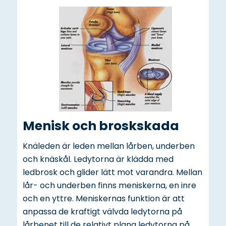
Menisk och broskskada
Knäleden är leden mellan lårben, underben
och knäskål. Ledytorna är klädda med
ledbrosk och glider lätt mot varandra. Mellan
lår- och underben finns meniskerna, en inre
och en yttre. Meniskernas funktion är att
anpassa de kraftigt välvda ledytorna på
lårbenet till de relativt plana ledytorna på