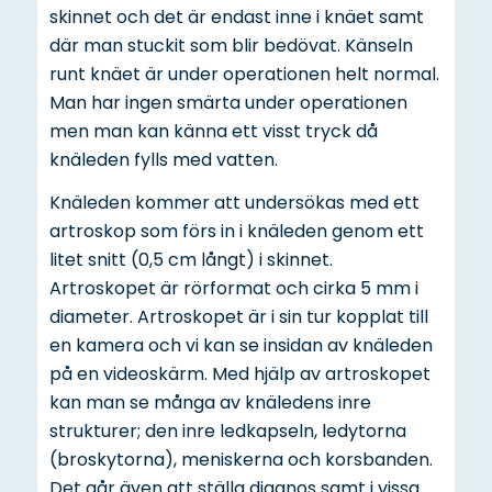
skinnet och det är endast inne i knäet samt
där man stuckit som blir bedövat. Känseln
runt knäet är under operationen helt normal.
Man har ingen smärta under operationen
men man kan känna ett visst tryck då
knäleden fylls med vatten.
Knäleden kommer att undersökas med ett
artroskop som förs in i knäleden genom ett
litet snitt (0,5 cm långt) i skinnet.
Artroskopet är rörformat och cirka 5 mm i
diameter. Artroskopet är i sin tur kopplat till
en kamera och vi kan se insidan av knäleden
på en videoskärm. Med hjälp av artroskopet
kan man se många av knäledens inre
strukturer; den inre ledkapseln, ledytorna
(broskytorna), meniskerna och korsbanden.
Det går även att ställa diagnos samt i vissa