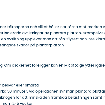
nder tåknogarna och vilket håller ner tårna mot marken vi
r isolerade avslitningar av plantara plattan, exempelvis 
en avslitning upplever man att tån ”flyter” och inte klar
etingade skador på plantarplattan.
g. Om osäkerhet föreligger kan en MR ofta ge ytterligare
 besvär eller smärta.
cirka 30 minuter. Vid operationen syr man plantara plat
åknogen för att minska den framtida belastningen samt få
s man i 2-5 veckor.