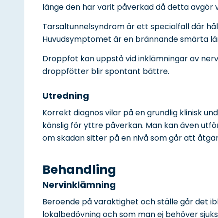
länge den har varit påverkad då detta avgör 
Tarsaltunnelsyndrom är ett specialfall där h
Huvudsymptomet är en brännande smärta längs 
Droppfot kan uppstå vid inklämningar av nerver
droppfötter blir spontant bättre.
Utredning
Korrekt diagnos vilar på en grundlig klinisk 
känslig för yttre påverkan. Man kan även utfö
om skadan sitter på en nivå som går att åtgä
Behandling
Nervinklämning
Beroende på varaktighet och ställe går det ibl
lokalbedövning och som man ej behöver sjukskr