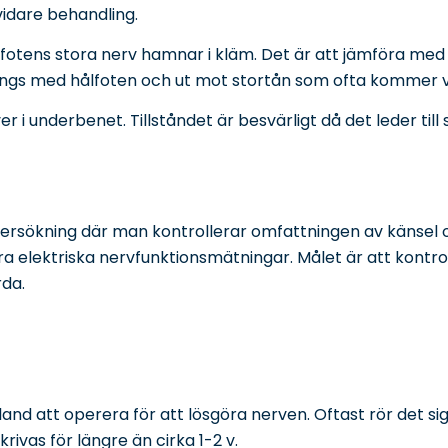
vidare behandling.
ålfotens stora nerv hamnar i kläm. Det är att jämföra me
med hålfoten och ut mot stortån som ofta kommer vid be
 i underbenet. Tillståndet är besvärligt då det leder til
undersökning där man kontrollerar omfattningen av känsel
ra elektriska nervfunktionsmätningar. Målet är att kontro
rda.
and att operera för att lösgöra nerven. Oftast rör det sig
ivas för längre än cirka 1-2 v.