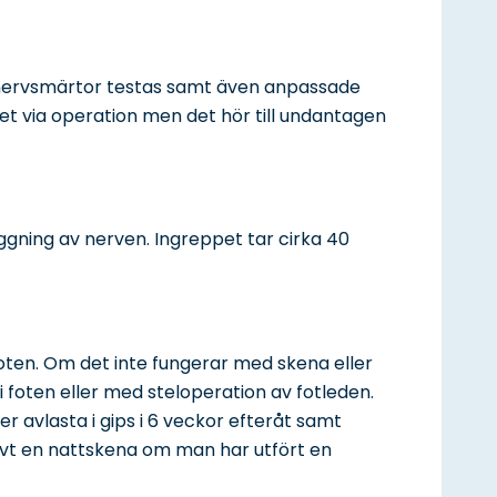
 nervsmärtor testas samt även anpassade
et via operation men det hör till undantagen
äggning av nerven. Ingreppet tar cirka 40
foten. Om det inte fungerar med skena eller
i foten eller med steloperation av fotleden.
r avlasta i gips i 6 veckor efteråt samt
tivt en nattskena om man har utfört en