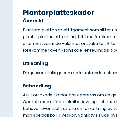
Plantarplatteskador
Översikt
Plantara plattan är ett ligament som sitter u
plantarplattan ofta uttänjd. Ibland förekomme
eller motsvarande våld mot enstaka tår. Efter 
förekommer även kroniska eller reumatiskt b
Utredning
Diagnosen ställs genom en klinisk undersöknin
Behandling
Akut orsakade skador bör opereras om de ger
Operationen utförs i lokalbedövning och tar 
behöver eventuellt utföra en förkortning av t
man specialsko i 4 veckor. Vanligtvis sjukskriv