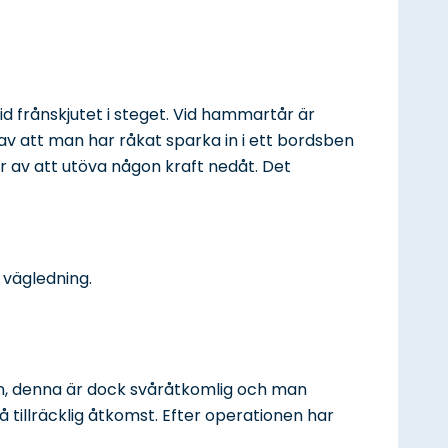
d frånskjutet i steget. Vid hammartår är
av att man har råkat sparka in i ett bordsben
ar av att utöva någon kraft nedåt. Det
 vägledning.
tan, denna är dock svåråtkomlig och man
 tillräcklig åtkomst. Efter operationen har