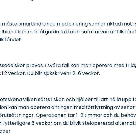
nd måste smärtlindrande medicinering som är riktad mot
. Ibland kan man åtgärda faktorer som förvärrar tillstånd
llståndet.
assade skor provas. I svåra fall kan man operera med fril
 2 veckor. Du blir sjukskriven i 2-6 veckor.
sskena vilken sätts i skon och hjälper till att hålla upp 
nktion kan man operera antingen med förflyttning av senor 
förutsättningar. Operationen tar 1-2 timmar och du behöve
i ytterligare 6 veckor om du blivit stelopererad alterna
nader.