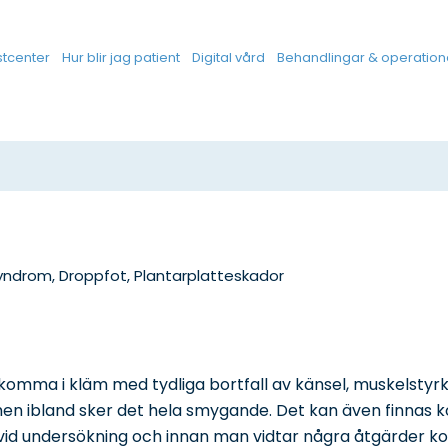
stcenter
Hur blir jag patient
Digital vård
Behandlingar & operation
yndrom, Droppfot, Plantarplatteskador
 komma i kläm med tydliga bortfall av känsel, muskelsty
men ibland sker det hela smygande. Det kan även finnas k
t vid undersökning och innan man vidtar några åtgärder ko