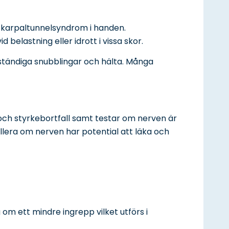
d karpaltunnelsyndrom i handen.
lastning eller idrott i vissa skor.
l ständiga snubblingar och hälta. Många
 och styrkebortfall samt testar om nerven är
llera om nerven har potential att läka och
 om ett mindre ingrepp vilket utförs i