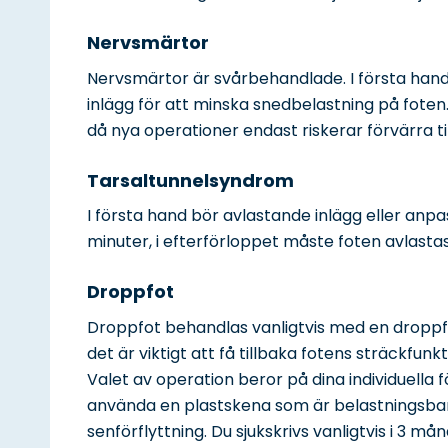
Nervsmärtor
Nervsmärtor är svårbehandlade. I första ha
inlägg för att minska snedbelastning på foten
då nya operationer endast riskerar förvärra ti
Tarsaltunnelsyndrom
I första hand bör avlastande inlägg eller anp
minuter, i efterförloppet måste foten avlastas i
Droppfot
Droppfot behandlas vanligtvis med en droppfot
det är viktigt att få tillbaka fotens sträckfu
Valet av operation beror på dina individuella 
använda en plastskena som är belastningsbar 
senförflyttning. Du sjukskrivs vanligtvis i 3 må