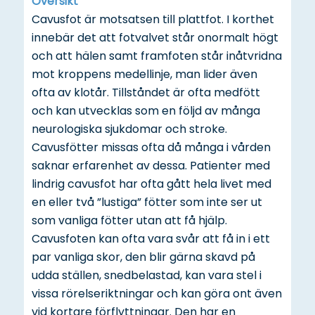
Översikt
Cavusfot är motsatsen till plattfot. I korthet
innebär det att fotvalvet står onormalt högt
och att hälen samt framfoten står inåtvridna
mot kroppens medellinje, man lider även
ofta av klotår. Tillståndet är ofta medfött
och kan utvecklas som en följd av många
neurologiska sjukdomar och stroke.
Cavusfötter missas ofta då många i vården
saknar erfarenhet av dessa. Patienter med
lindrig cavusfot har ofta gått hela livet med
en eller två ”lustiga” fötter som inte ser ut
som vanliga fötter utan att få hjälp.
Cavusfoten kan ofta vara svår att få in i ett
par vanliga skor, den blir gärna skavd på
udda ställen, snedbelastad, kan vara stel i
vissa rörelseriktningar och kan göra ont även
vid kortare förflyttningar. Den har en