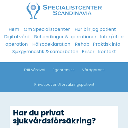
Hem
Om Specialistcenter
Hur blir jag patient
Digital vård
Behandlingar & operationer
Inför/efter
operation
Hälsodeklaration
Rehab
Praktisk info
Sjukgymnastik & samarbeten
Priser
Kontakt
Fritt vårdval
Egenremiss
Vårdgaranti
Privat patient/försäkringspatient
Har du privat
sjukvårdsförsäkring?