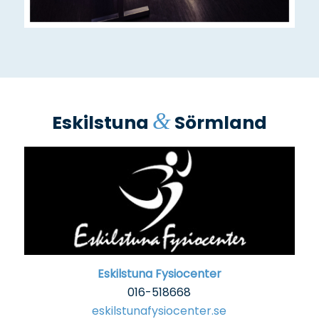
&
Eskilstuna
Sörmland
Eskilstuna Fysiocenter
016-518668
eskilstunafysiocenter.se