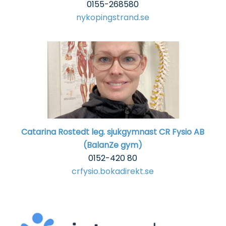
0155-268580
nykopingstrand.se
Catarina Rostedt leg. sjukgymnast
CR Fysio AB
(BalanZe gym)
0152-420 80
crfysio.bokadirekt.se