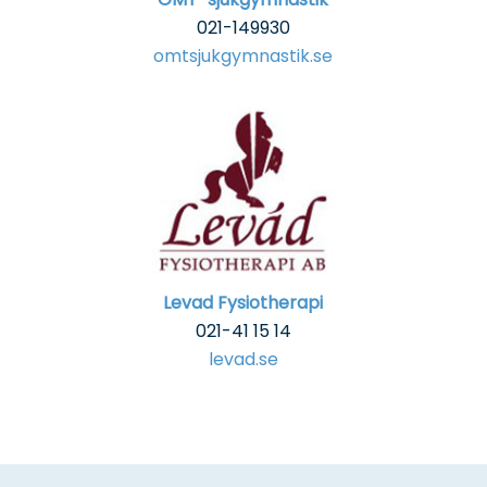
021-149930
omtsjukgymnastik.se
Levad Fysiotherapi
021-41 15 14
levad.se