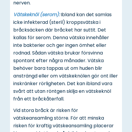
nerven.
Vätskeknöl (serom):
Ibland kan det samlas
icke infekterad (steril) kroppsvätska i
bråcksäcken där bråcket har suttit. Det
kallas för serom. Denna vätska innehåller
inte bakterier och ger ingen ömhet eller
rodnad. Sådan vätska brukar försvinna
spontant efter några månader. Vätska
behöver bara tappas ut om huden blir
ansträngd eller om vätskeknölen gör ont iller
inskränker rörligheten. Det kan ibland vara
svårt att utan röntgen skilja en vätskeknöl
från ett bråckåterfall.
Vid stora bråck är risken för
vätskeansamling större. För att minska
risken för kraftig vätskeansamling placerar