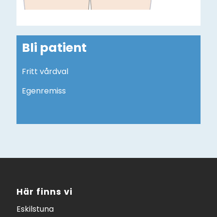
Bli patient
Fritt vårdval
Egenremiss
Här finns vi
Eskilstuna