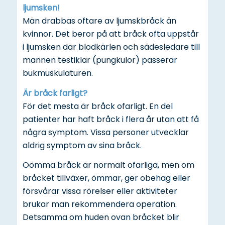
ljumsken!
Män drabbas oftare av ljumskbråck än
kvinnor. Det beror på att bråck ofta uppstår
i ljumsken där blodkärlen och sädesledare till
mannen testiklar (pungkulor) passerar
bukmuskulaturen.
Är bråck farligt?
För det mesta är bråck ofarligt. En del
patienter har haft bråck i flera år utan att få
några symptom. Vissa personer utvecklar
aldrig symptom av sina bråck.
Oömma bråck är normalt ofarliga, men om
bråcket tillväxer, ömmar, ger obehag eller
försvårar vissa rörelser eller aktiviteter
brukar man rekommendera operation.
Detsamma om huden ovan bråcket blir