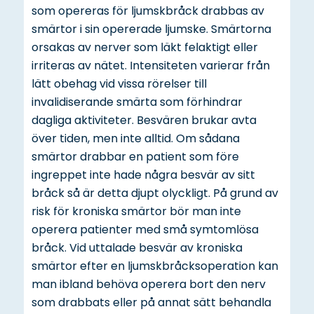
som opereras för ljumskbråck drabbas av
smärtor i sin opererade ljumske. Smärtorna
orsakas av nerver som läkt felaktigt eller
irriteras av nätet. Intensiteten varierar från
lätt obehag vid vissa rörelser till
invalidiserande smärta som förhindrar
dagliga aktiviteter. Besvären brukar avta
över tiden, men inte alltid. Om sådana
smärtor drabbar en patient som före
ingreppet inte hade några besvär av sitt
bråck så är detta djupt olyckligt. På grund av
risk för kroniska smärtor bör man inte
operera patienter med små symtomlösa
bråck. Vid uttalade besvär av kroniska
smärtor efter en ljumskbråcksoperation kan
man ibland behöva operera bort den nerv
som drabbats eller på annat sätt behandla