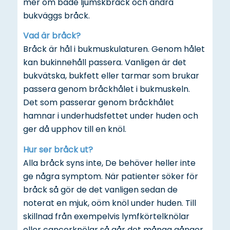
mer om både ljumskbråck och andra
bukväggs bråck.
Vad är bråck?
Bråck är hål i bukmuskulaturen. Genom hålet
kan bukinnehåll passera. Vanligen är det
bukvätska, bukfett eller tarmar som brukar
passera genom bråckhålet i bukmuskeln.
Det som passerar genom bråckhålet
hamnar i underhudsfettet under huden och
ger då upphov till en knöl.
Hur ser bråck ut?
Alla bråck syns inte, De behöver heller inte
ge några symptom. När patienter söker för
bråck så gör de det vanligen sedan de
noterat en mjuk, oöm knöl under huden. Till
skillnad från exempelvis lymfkörtelknölar
eller cancerknölar så går det många gånger