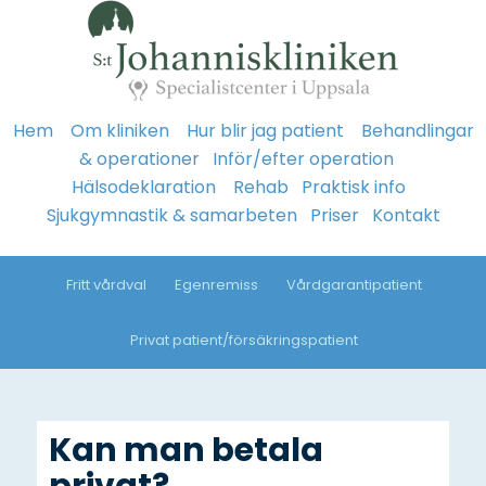
Hem
Om kliniken
Hur blir jag patient
Behandlingar
& operationer
Inför/efter operation
Hälsodeklaration
Rehab
Praktisk info
Sjukgymnastik & samarbeten
Priser
Kontakt
Fritt vårdval
Egenremiss
Vårdgarantipatient
Privat patient/försäkringspatient
Kan man betala